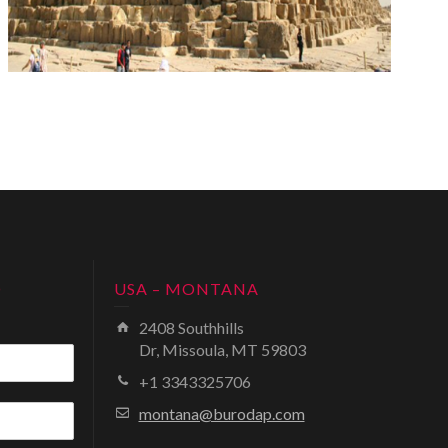
O
USA – MONTANA
2408 Southhills
Dr, Missoula, MT 59803
+1 3343325706
montana@burodap.com