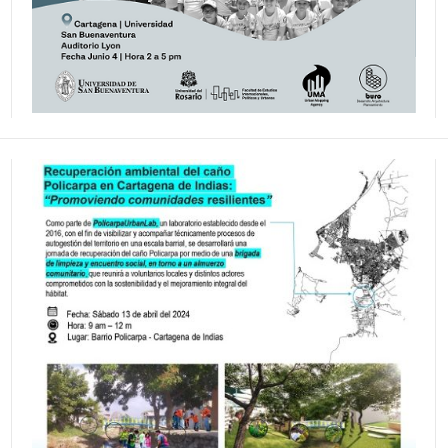
Recuperación ambiental del caño
Policarpa en Cartagena de Indias:
«Promoviendo comunidades
resilientes»