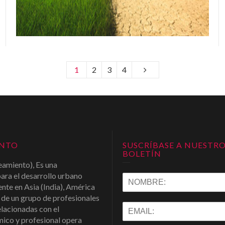
1
2
3
4
ENTO
SUSCRÍBASE A NUESTR
BOLETÍN
amiento), Es una
ara el desarrollo urbano
ente en Asia (India), América
de un grupo de profesionales
elacionadas con el
ico y profesional opera