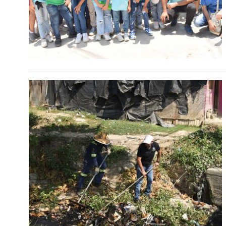
Exitosa jornada recuperación
ambiental del canal Policarpa –
Cartagena