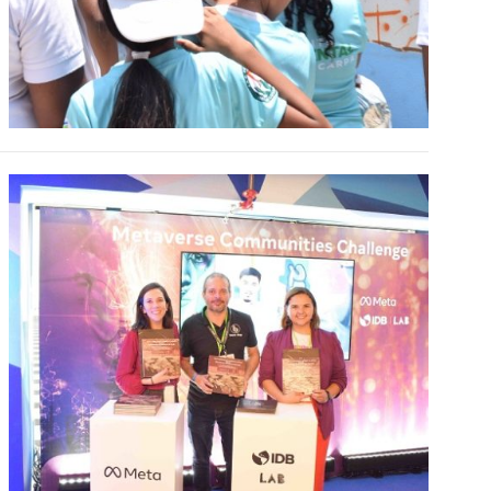
Un año en el Metaverso:
Celebrando nuestra selección para
la Convocatoria de Comunidades
BID | META