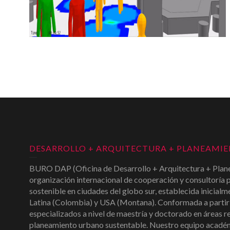
DESARROLLO + ARQUITECTURA + PLANEAMI
BURO DAP (Oficina de Desarrollo + Arquitectura + Plane
organización internacional de cooperación y consultoría p
sostenible en ciudades del globo sur, establecida inicialm
Latina (Colombia) y USA (Montana). Conformada a partir 
especializados a nivel de maestría y doctorado en áreas r
planeamiento urbano sustentable. Nuestro equipo académ