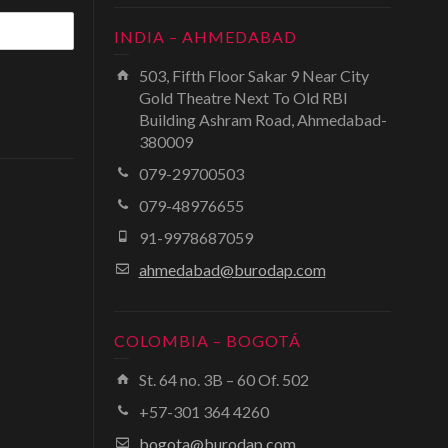
INDIA – AHMEDABAD
503, Fifth Floor Sakar 9 Near City
Gold Theatre Next To Old RBI
Building Ashram Road, Ahmedabad-
380009
079-29700503
079-48976655
91-9978687059
ahmedabad@burodap.com
COLOMBIA – BOGOTÁ
St. 64 no. 3B – 60 Of. 502
+57-301 364 4260
bogota@burodap.com