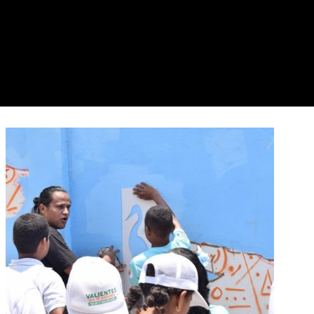
Turismo Comunitario: Detonador
de desarrollo local en barrios de
origen informal