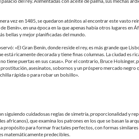
 palacio del rey. Alimentadas con aceite de palma, sus mechas ardie
era vez en 1485, se quedaron atónitos al encontrar este vasto rei
d de Benín», en una época en la que apenas había otros lugares en 
ás bellas y mejor planificadas del mundo.
ervó: «El Gran Benín, donde reside el rey, es más grande que Lisboa
que está ricamente decorada y tiene finas columnas. La ciudad es ri
no tiene puertas en sus casas». Por el contrario, Bruce Holsinger, p
prostitución, asesinatos, sobornos y un próspero mercado negro qu
hilla rápida o para robar un bolsillo».
eron siguiendo cuidadosas reglas de simetría, proporcionalidad y re
s africanos), que examina los patrones en los que se basan la arqui
 a propósito para formar fractales perfectos, con formas similares 
ones matemáticamente predecibles.