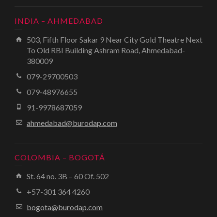
INDIA – AHMEDABAD
503, Fifth Floor Sakar 9 Near City Gold Theatre Next
To Old RBI Building Ashram Road, Ahmedabad-
380009
079-29700503
079-48976655
91-9978687059
ahmedabad@burodap.com
COLOMBIA – BOGOTÁ
St. 64 no. 3B – 60 Of. 502
+57-301 364 4260
bogota@burodap.com