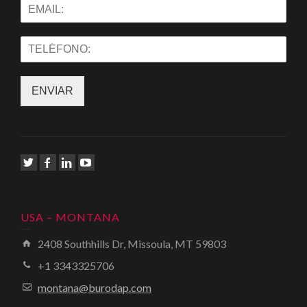
ENVIAR
USA – MONTANA
2408 Southhills Dr, Missoula, MT 59803
+1 3343325706
montana@burodap.com